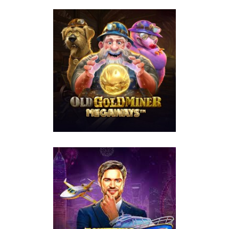
PLAY FREE
PLAY FREE