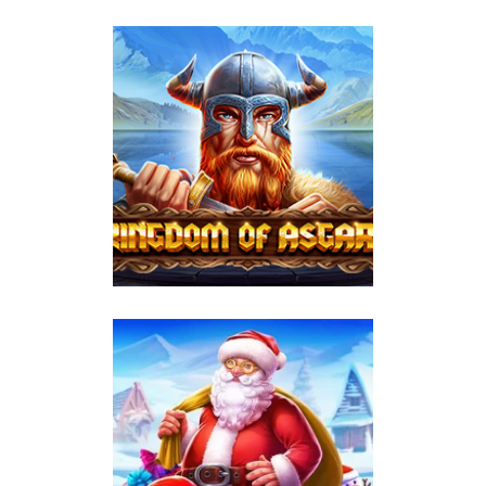
PLAY FREE
PLAY FREE