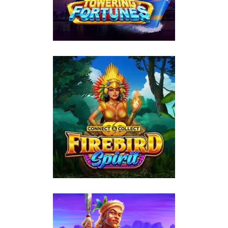
PLAY FREE
PLAY FREE