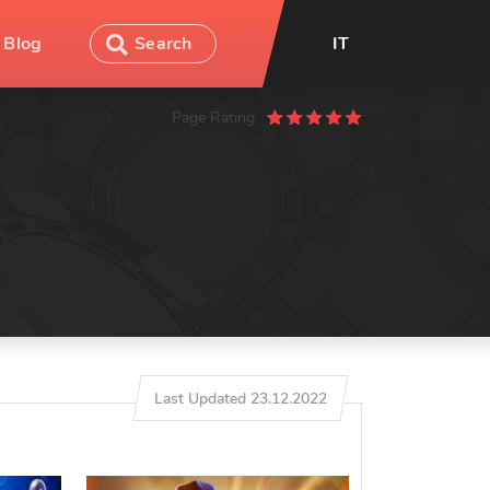
Blog
IT
Page Rating
Last Updated
23.12.2022