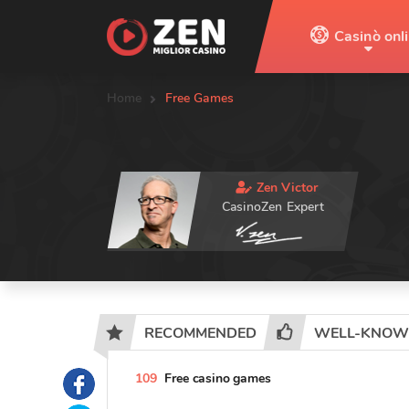
Casinò onl
Home
Free Games
Zen Victor
CasinoZen Expert
RECOMMENDED
WELL-KNO
109
Free casino games