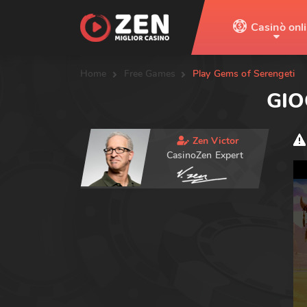
Casinò onl
Home
Free Games
Play Gems of Serengeti
GIO
Zen Victor
CasinoZen Expert