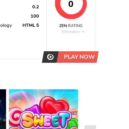
0
0.2
100
ology
HTML 5
ZEN
RATING
Information
PLAY NOW