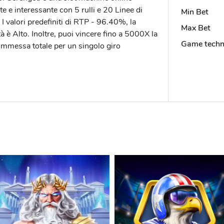
te e interessante con 5 rulli e 20 Linee di
Min Bet
. I valori predefiniti di RTP - 96.40%, la
Max Bet
ità è Alto. Inoltre, puoi vincere fino a 5000X la
Game techn
ommessa totale per un singolo giro