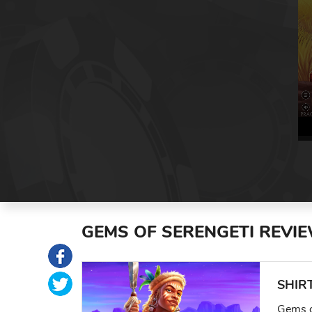
GEMS OF SERENGETI REVI
SHIR
Gems o