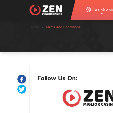
Casinò onl
Home
Terms and Conditions
Follow Us On: