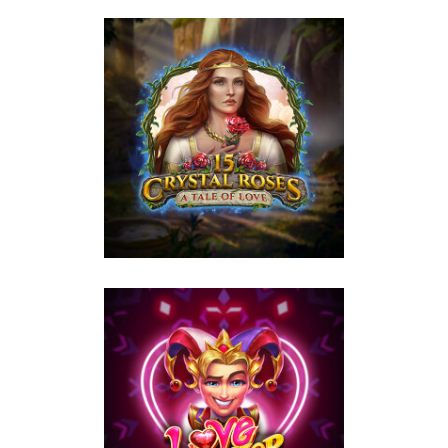
PLAY FREE
PLAY FREE