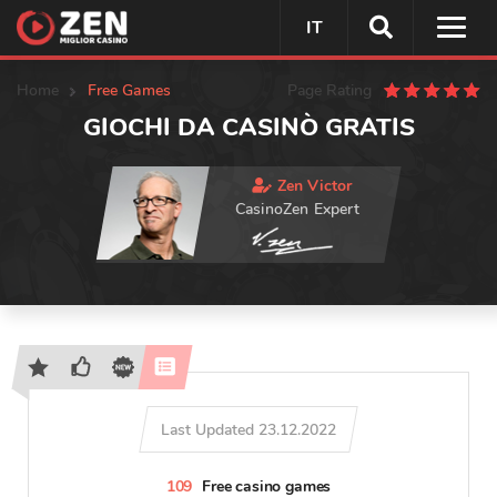
IT
Home
Free Games
Page Rating
GIOCHI DA CASINÒ GRATIS
Zen Victor
CasinoZen Expert
Last Updated
23.12.2022
109
Free casino games