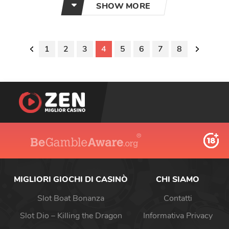
SHOW MORE
1
2
3
4
5
6
7
8
MIGLIORI GIOCHI DI CASINÒ
CHI SIAMO
Slot Boat Bonanza
Contatti
Slot Dio – Killing the Dragon
Informativa Privacy