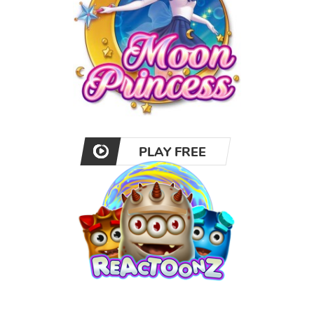
PLAY FREE