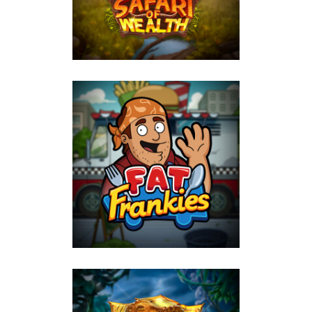
PLAY FREE
PLAY FREE