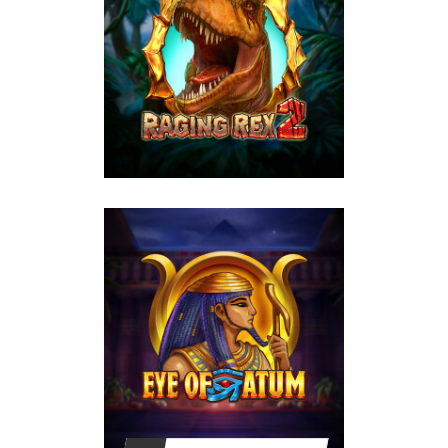
PLAY FREE