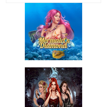
PLAY FREE
PLAY FREE