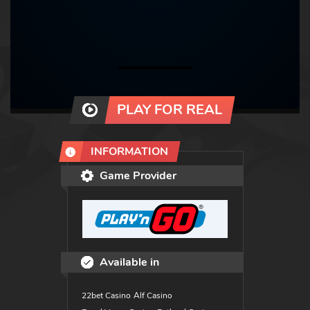
PLAY FOR REAL
INFORMATION
Game Provider
Available in
22bet Casino
Alf Casino