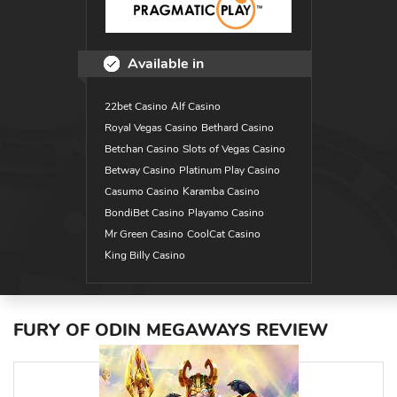
Available in
22bet Casino
Alf Casino
Royal Vegas Casino
Bethard Casino
Betchan Casino
Slots of Vegas Casino
Betway Casino
Platinum Play Casino
Casumo Casino
Karamba Casino
BondiBet Casino
Playamo Casino
Mr Green Casino
CoolCat Casino
King Billy Casino
FURY OF ODIN MEGAWAYS REVIEW