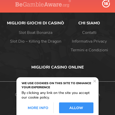
MIGLIORI GIOCHI DI CASINÒ
CHI SIAMO
Slot Boat Bonanza
Contatti
Slot Dio – Killing the Dragon
Informativa Privacy
Termini e Condizioni
MIGLIORI CASINO ONLINE
WE USE COOKIES ON THIS SITE TO ENHANCE
YOUR EXPERIENCE
By clicking any link on the site you accept
Copyright 2019-2026 -
OnlineCasinoZen.com
our cookie policy.
All Rights Reserved
MORE INFO
ALLOW