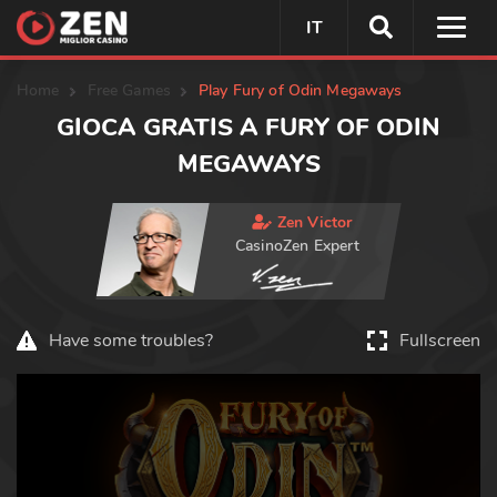
IT
Home
Free Games
Play Fury of Odin Megaways
GIOCA GRATIS A FURY OF ODIN
MEGAWAYS
Zen Victor
CasinoZen Expert
Have some troubles?
Fullscreen