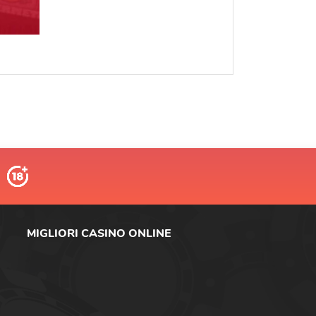
MIGLIORI CASINO ONLINE