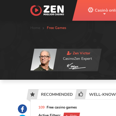
Casinò onl
Home
Free Games
Zen Victor
CasinoZen Expert
RECOMMENDED
WELL-KNO
109
Free casino games
Active Filters:
Slots