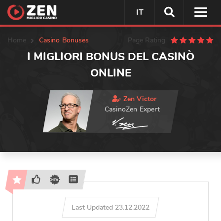
IT
Home
Casino Bonuses
Page Rating
I MIGLIORI BONUS DEL CASINÒ
ONLINE
Zen Victor
CasinoZen Expert
Last Updated
23.12.2022