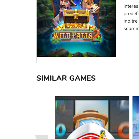
interes
predefi
Inoltre
scomme
SIMILAR GAMES