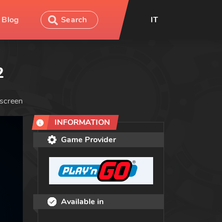
Blog
IT
2
lscreen
INFORMATION
Game Provider
Available in