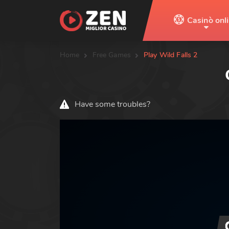
Casinò onl
Home
Free Games
Play Wild Falls 2
Have some troubles?