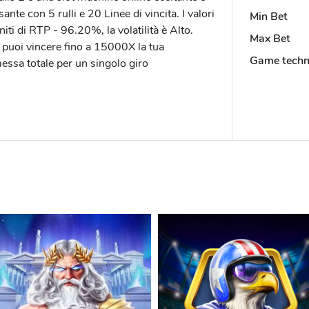
sante con 5 rulli e 20 Linee di vincita. I valori
Min Bet
niti di RTP - 96.20%, la volatilità è Alto.
Max Bet
, puoi vincere fino a 15000X la tua
Game techn
ssa totale per un singolo giro