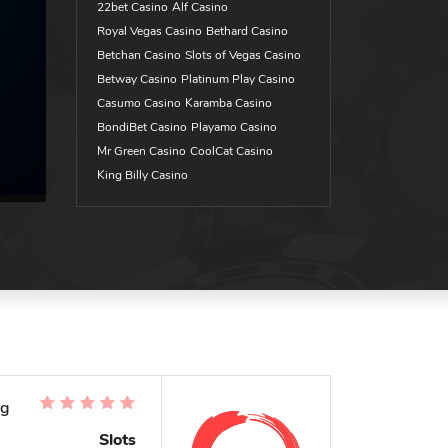
22bet Casino
Alf Casino
Royal Vegas Casino
Bethard Casino
Betchan Casino
Slots of Vegas Casino
Betway Casino
Platinum Play Casino
Casumo Casino
Karamba Casino
BondiBet Casino
Playamo Casino
Mr Green Casino
CoolCat Casino
King Billy Casino
ng
Slots