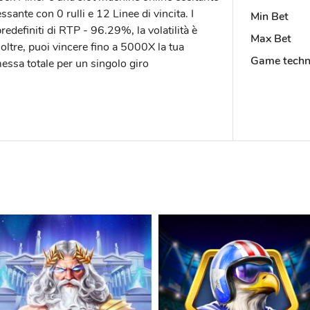
essante con 0 rulli e 12 Linee di vincita. I
Min Bet
predefiniti di RTP - 96.29%, la volatilità è
Max Bet
noltre, puoi vincere fino a 5000X la tua
Game techn
ssa totale per un singolo giro