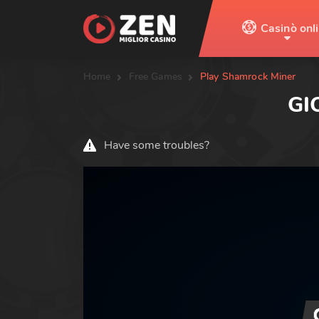
Casinò onl
Home
Free Games
Play Shamrock Miner
GI
Have some troubles?