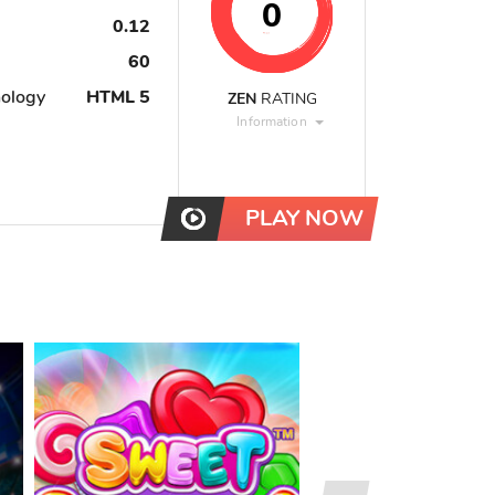
0
0.12
60
ology
HTML 5
ZEN
RATING
Information
PLAY NOW