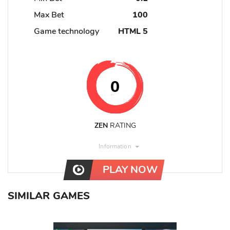
Max Bet
100
Game technology
HTML 5
0
ZEN
RATING
Information
PLAY NOW
SIMILAR GAMES