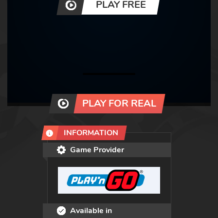
PLAY FREE
PLAY FOR REAL
INFORMATION
Game Provider
Available in