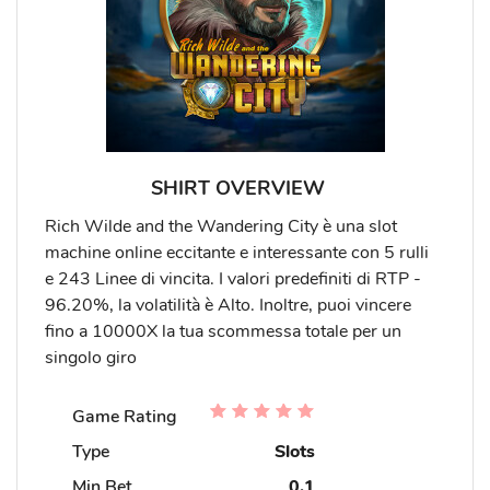
SHIRT OVERVIEW
Rich Wilde and the Wandering City è una slot
machine online eccitante e interessante con 5 rulli
e 243 Linee di vincita. I valori predefiniti di RTP -
96.20%, la volatilità è Alto. Inoltre, puoi vincere
fino a 10000X la tua scommessa totale per un
singolo giro
Game Rating
Type
Slots
Min Bet
0.1