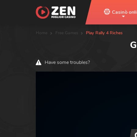
Casinò onl
Home
Free Games
Play Rally 4 Riches
G
Have some troubles?