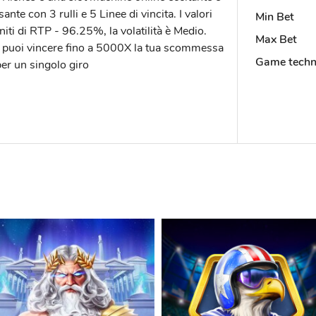
sante con 3 rulli e 5 Linee di vincita. I valori
Min Bet
niti di RTP - 96.25%, la volatilità è Medio.
Max Bet
e, puoi vincere fino a 5000X la tua scommessa
Game techn
per un singolo giro