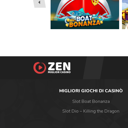
‹
MIGLIORI GIOCHI DI CASINÒ
Slot Boat Bonanza
Slot Dio – Killing the Dragon