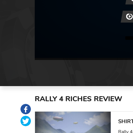
RALLY 4 RICHES REVIEW
SHIR
Rally 4