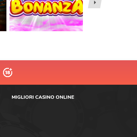
›
MIGLIORI CASINO ONLINE