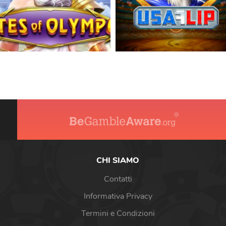
CHI SIAMO
Contatti
Informativa Privacy
Termini e Condizioni