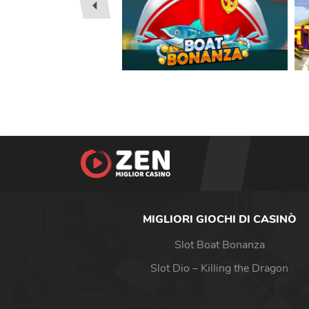
‹
MIGLIORI GIOCHI DI CASINÒ
Slot Boat Bonanza
Slot Dio – Killing the Dragon