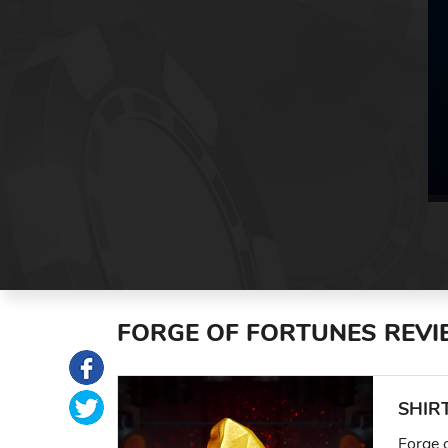
FORGE OF FORTUNES REV
SHIR
Forge 