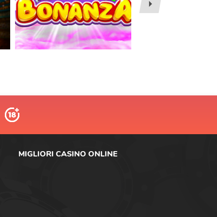
›
MIGLIORI CASINO ONLINE