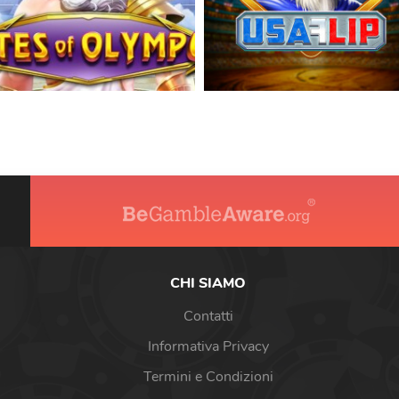
CHI SIAMO
Contatti
Informativa Privacy
Termini e Condizioni