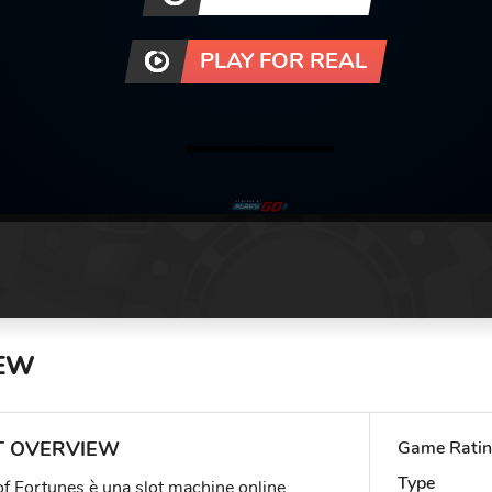
PLAY FOR REAL
IEW
T OVERVIEW
Game Rati
Type
of Fortunes è una slot machine online